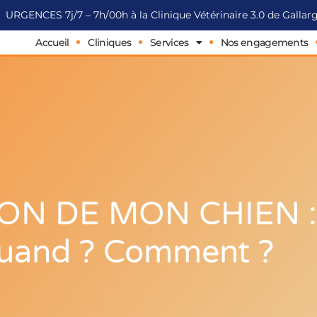
URGENCES 7j/7 – 7h/00h à la Clinique Vétérinaire 3.0 de Galla
Accueil
Cliniques
Services
Nos engagements
ION DE MON CHIEN :
Quand ? Comment ?