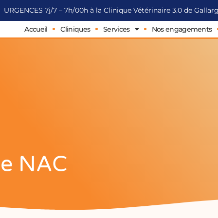
URGENCES 7j/7 – 7h/00h à la Clinique Vétérinaire 3.0 de Galla
Accueil
Cliniques
Services
Nos engagements
gie NAC