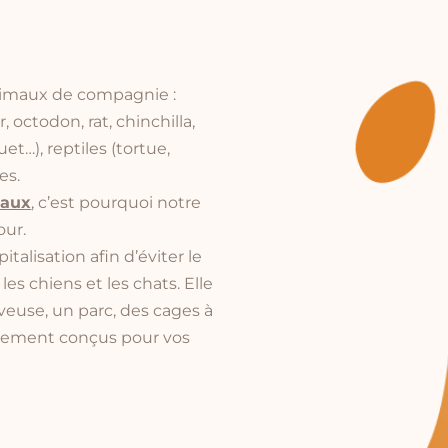
nimaux de compagnie :
octodon, rat, chinchilla,
et…), reptiles (tortue,
es.
iaux
, c’est pourquoi notre
our.
italisation afin d’éviter le
s chiens et les chats. Elle
euse, un parc, des cages à
alement conçus pour vos