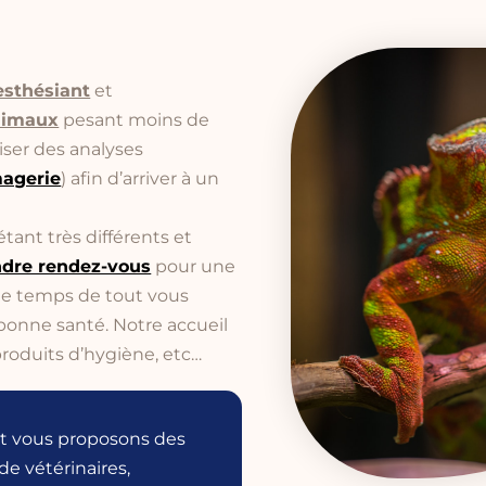
esthésiant
et
animaux
pesant moins de
iser des analyses
magerie
) afin d’arriver à un
tant très différents et
ndre rendez-vous
pour une
 le temps de tout vous
bonne santé. Notre accueil
 produits d’hygiène, etc…
t vous proposons des
e vétérinaires,