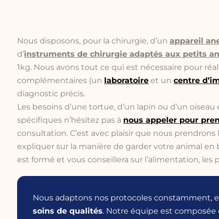
Nous disposons, pour la chirurgie, d’un
appareil an
d’
instruments de chirurgie adaptés aux petits 
1kg. Nous avons tout ce qui est nécessaire pour réal
complémentaires (un
laboratoire
et un
centre d’i
diagnostic précis.
Les besoins d’une tortue, d’un lapin ou d’un oiseau é
spécifiques n’hésitez pas à
nous appeler pour pre
consultation. C’est avec plaisir que nous prendrons
expliquer sur la manière de garder votre animal en 
est formé et vous conseillera sur l’alimentation, les
Nous adaptons nos protocoles constamment, e
soins de qualités
. Notre équipe est composée d