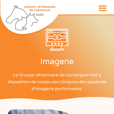
Imagerie
Le Groupe Vétérinaire de Camargue met à
disposition de toutes ses cliniques des appareils
d’imagerie performants.